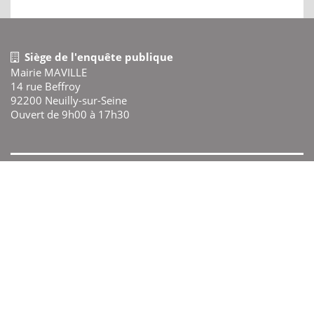
Siège de l'enquête publique
Mairie MAVILLE
14 rue Beffroy
92200 Neuilly-sur-Seine
Ouvert de 9h00 à 17h30
Commissaire enquêteur
M. Paul COMMISSAIRE
Mentions légales
Plan du site
Politique de confidentialité
registre dématérialisé propulsé par RegistreDemat.fr © LEGALCOM